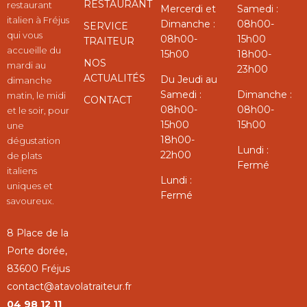
RESTAURANT
restaurant
Mercerdi et
Samedi :
italien à Fréjus
Dimanche :
08h00-
SERVICE
qui vous
08h00-
15h00
TRAITEUR
accueille du
15h00
18h00-
NOS
mardi au
23h00
ACTUALITÉS
Du Jeudi au
dimanche
Samedi :
Dimanche :
matin, le midi
CONTACT
08h00-
08h00-
et le soir, pour
15h00
15h00
une
18h00-
dégustation
Lundi :
22h00
de plats
Fermé
italiens
Lundi :
uniques et
Fermé
savoureux.
8 Place de la
Porte dorée,
83600 Fréjus
contact@atavolatraiteur.fr
04 98 12 11