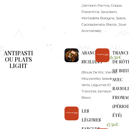
(Jambon Parma, Coppa
Piacentina, Saucisson,
Mortadella Bologna, Speck,
Caciospianata, Bacon, Joue
Aromatisée)
ANTIPASTI
ARANCINA
TRANCH
16.50€
OU PLATS
SICILIANA
DE RÔT
LIGHT
DE BŒU
(Boule De Riz, Viande,
Mozzarella) Salade
AVEC
Verte, Légumes Et
RAVIOLI
Tranches Jambon
FROMA
Blanc
(PÉRIO
LES
ÉTÉ)
LÉGUMES
17.50€
FARCI DE