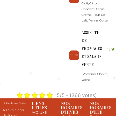
Café, Citron,
Chocolat, Cerise,
Crème, Fleur De
Lait, Panna Cotta
ASSIETTE
DE
15.5
FROMAGES
ET SALADE
VERTE
(Pecorino, Chèvre,
Vache)
5/5 - (366 votes)
LIENS
NOS
NOS
UTILES
HORAIRES
HORAIRES
A Tavola con
D'HIVER
D'ÉTÉ
ACCUEIL
l’Italia est un