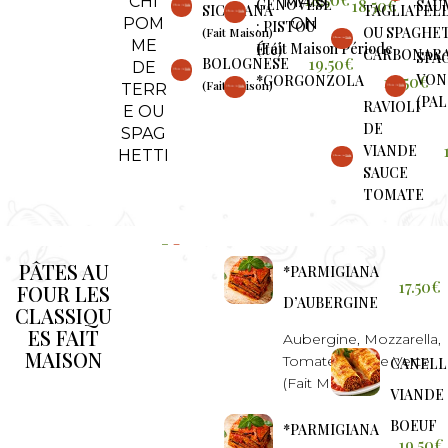
MAIS
CHI
18.50€
GENOVESE
SAU
SICILIANA
TAGLIATEL
ON
POM
: PISTOU
OU SPAGHE
(Fait Maison)
ME
(Fait Maison Période Été)
CARBONAR
SPA
19.50€
BOLOGNESE
DE
VON
18,50€
*GORGONZOLA
(Fait Maison)
TERR
(PA
RAVIOLI
E OU
DE
SPAG
VIANDE
HETTI
SAUCE
TOMATE
PÂTES AU
*PARMIGIANA
17.50€
FOUR LES
D’AUBERGINE
CLASSIQU
ES FAIT
Aubergine, Mozzarella,
MAISON
Tomate, Salade Verte
CANELL
(Fait Maison)
VIANDE
BOEUF
*PARMIGIANA
19.50€