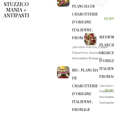
STUZZICO
PLANCHA DE
MANIA »
ANTIPASTI
CHARCUTERIE
19,50
D’ORIGINE
ITALIENNE,
MEDIUM
FROMAGE
PLANCH
(Jambon Parma, Coppa
CHARCU
Piacentina, Saucisson,
Mortadella Bologna)
D’ORIG
ITALIEN
BIG : PLANCHA
FROMA
DE
CHARCUTERIE
(Jambon 
29.50
Piacentina
D’ORIGINE
Mortadell
ITALIENNE,
Caciospia
FROMAGE