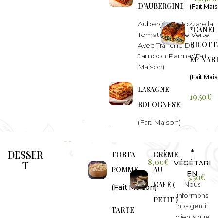
D’AUBERGINE
(Fait Mais
Aubergine, Mozzarella,
*CANEL
Tomate, Salade Verte
RICOTT
Avec Tranche De
Jambon Parma (Fait
ÉPINAR
Maison)
(Fait Mais
LASAGNE
19.50€
BOLOGNESE
(Fait Maison)
DESSER
*
TORTA
CRÈME
8,00€
T
VÉGÉTARI
POMME
AU
EN
5.50€
CAFÉ (
Nous
(Fait Maison)
informons
PETIT )
nos gentil
TARTE
clients que