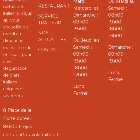
Mardi,
Du Mardi au
RESTAURANT
restaurant
Mercerdi et
Samedi :
italien à Fréjus
Dimanche :
08h00-
SERVICE
qui vous
08h00-
15h00
TRAITEUR
accueille du
15h00
18h00-
NOS
mardi au
23h00
ACTUALITÉS
Du Jeudi au
dimanche
Samedi :
Dimanche :
matin, le midi
CONTACT
08h00-
08h00-
et le soir, pour
15h00
15h00
une
18h00-
dégustation
Lundi :
22h00
de plats
Fermé
italiens
Lundi :
uniques et
Fermé
savoureux.
8 Place de la
Porte dorée,
83600 Fréjus
contact@atavolatraiteur.fr