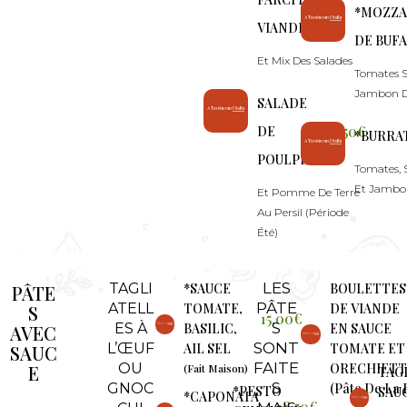
*MOZZA
VIANDE
DE BUF
Et Mix Des Salades
Tomates S
Jambon 
SALADE
25.50€
DE
*BURRA
POULPE
Tomates, 
Et Jambo
Et Pomme De Terre
Au Persil (Période
Été)
LES
TAGLI
*SAUCE
BOULETTES
PÂTE
PÂTE
ATELL
TOMATE,
DE VIANDE
S
15.00€
S
ES À
BASILIC,
EN SAUCE
AVEC
SONT
L’ŒUF
AIL SEL
TOMATE ET
SAUC
FAITE
OU
ORECHIETT
E
(Fait Maison)
TAG
S
GNOC
(Pâte De La 
*PESTO
SAU
*CAPONATA
18.50€